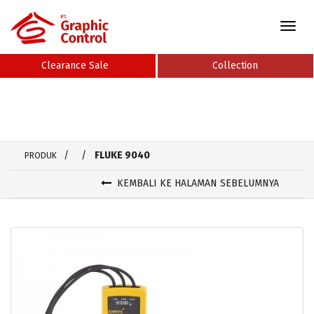
Toggle
naviga
Clearance Sale
Collection
/
/
FLUKE 9040
PRODUK
KEMBALI KE HALAMAN SEBELUMNYA